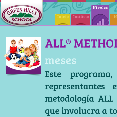
Niveles
Inicio
Instituto
N
ALL® METH
meses
Este programa,
representantes 
metodología ALL 
que involucra a to