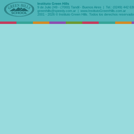
Instituto Green Hills
9 de Julio 249 - (7000) Tandil - Buenos Aires | Tel.: (0249) 442 63
greenhills@speedy.com.ar
|
www.InstitutoGreenHills.com.ar
2001 - 2026 © Instituto Green Hills. Todos los derechos reservado