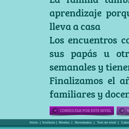
aprendizaje porq
lleva a casa
Los encuentros co
sus papás u otr
semanales y tiene
Finalizamos el a
familiares y docen
Inicio
|
Instituto
|
Niveles
|
Novedades
|
Test de nivel
|
Cale