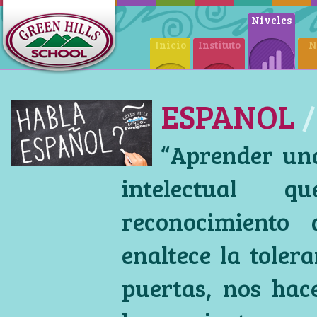
Niveles
Inicio
Instituto
N
ESPANOL
/
“Aprender una
intelectual 
reconocimiento 
enaltece la toler
puertas, nos hac